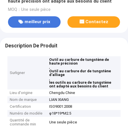
haute précision ont adapté aux besoins du client
MOQ：Une seule pièce
meilleur prix
Contactez
Description De Produit
Outil au carbure de tungstène de
haute précision
,
Outil au carbure dur de tungstène
Surligner
d'alliage
,
les outils au carbure de tungstène
ont adapté aux besoins du client
Lieu d'origine
Chengdu Chine
Nom de marque
LIAN XIANG
Certification
ISO9001:2008
Numéro de modèle
φ18*19*M2.5
Quantité de
Une seule pièce
commande min