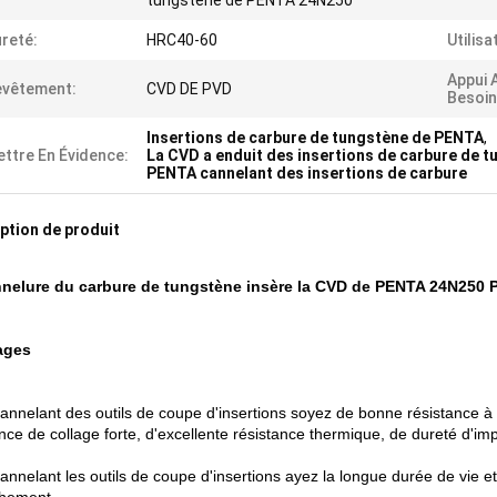
tungstène de PENTA 24N250
reté:
HRC40-60
Utilisa
Appui 
evêtement:
CVD DE PVD
Besoin
Insertions de carbure de tungstène de PENTA
,
ttre En Évidence:
La CVD a enduit des insertions de carbure de 
PENTA cannelant des insertions de carbure
ption de produit
nelure du carbure de tungstène insère la CVD de PENTA 24N250 PV
ages
annelant des outils de coupe d'insertions soyez de bonne résistance à l
nce de collage forte, d'excellente résistance thermique, de dureté d'im
annelant les outils de coupe d'insertions ayez la longue durée de vie et