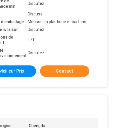
té de
Discutez
nde min:
Discuss
s d'emballage:
Mousse en plastique et cartons
e livraison:
Discutez
ions de
T/T
nt:
té
Discutez
ovisionnement:
Meilleur Prix
Contact
origine:
Chengdu