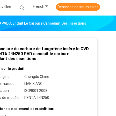
French
uvelles
Demande de soumission
PVD A Enduit Le Carbure Cannelant Des Insertions
nnelure du carbure de tungstène insère la CVD
NTA 24N250 PVD a enduit le carbure
lant des insertions
 sur le produit:
rigine:
Chengdu Chine
 marque:
LIAN XIANG
cation:
ISO9001:2008
 de modèle:
PENTA 24N250
ions de paiement et expédition: