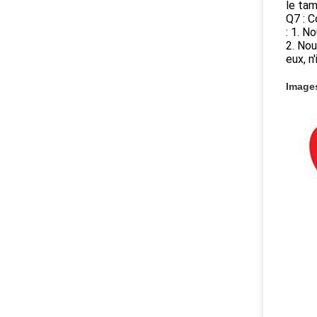
le tam
Q7 : C
: 1. N
2. Nou
eux, n
Images