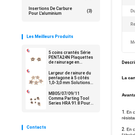
Insertions De Carbure
(3)
Du
Pour L'aluminium
R
Les Meilleurs Produits
Me
5 coins crantés Série
PENTA24N Plaquettes
de rainurage en
Descri
carbure à longue durée
de vie et à faible usure
Largeur de rainure du
pentagone à 5 côtés
La can
1,0-3,0 mm Solutions
de traitement des
arêtes de coupe
MB05/07/09/11
Avant
Plaquettes de
Comma Parting Tool
rainurage en carbure
Series HRA 91.8 Pour
plaquettes de
1.
En c
rainurage en carbure
pour machines CNC
résista
Contacts
2.
En c