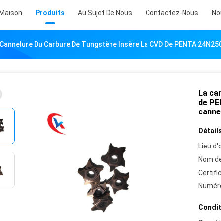
Maison
Produits
Au Sujet De Nous
Contactez-Nous
No
 Cannelure Du Carbure De Tungstène Insère La CVD De PENTA 24N250 
La ca
de PE
canne
Détails
Lieu d'o
Nom de
Certifi
Numéro
Condit