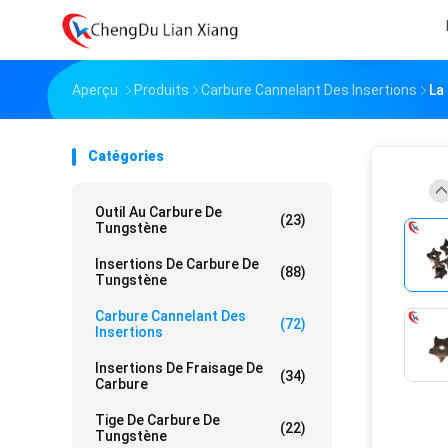
Aperçu
Produits
Carbure Cannelant Des Insertions
La
Catégories
Outil Au Carbure De
(23)
Tungstène
Insertions De Carbure De
(88)
Tungstène
Carbure Cannelant Des
(72)
Insertions
Insertions De Fraisage De
(34)
Carbure
Tige De Carbure De
(22)
Tungstène