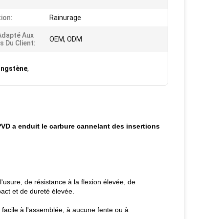
tion:
Rainurage
Adapté Aux
OEM, ODM
s Du Client:
tungstène
,
D a enduit le carbure cannelant des insertions
'usure, de résistance à la flexion élevée, de
pact et de dureté élevée.
 facile à l'assemblée, à aucune fente ou à