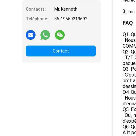
l'ébrè
Contacts:
Mr. Kenneth
3.
Les 
Téléphone:
86-19559219692
FAQ
Q1. Qu
: Nous
COMMEN
Contact
Q2. Qu
: T/T 
paquet
Q3. Po
: C'es
prêt à
dessin
Q4. Qu
: Nous
d'écha
Q5. Ex
: Oui,
d'expé
Q6. Qu
A.It p