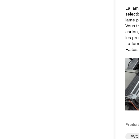
La lam
sélect
lame pl
Vous tr
carton,
les pro
La form
Faites 
Produit
PVC 