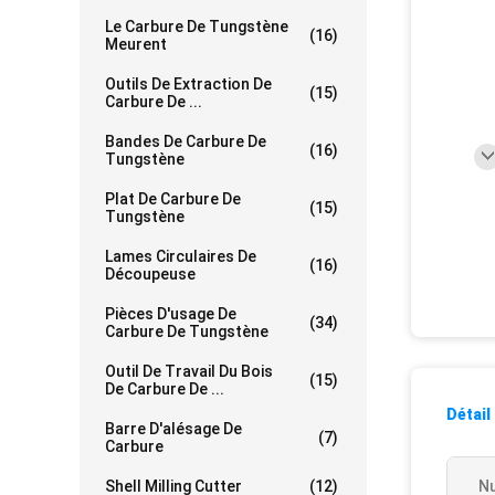
Le Carbure De Tungstène
(16)
Meurent
Outils De Extraction De
(15)
Carbure De ...
Bandes De Carbure De
(16)
Tungstène
Plat De Carbure De
(15)
Tungstène
Lames Circulaires De
(16)
Découpeuse
Pièces D'usage De
(34)
Carbure De Tungstène
Outil De Travail Du Bois
(15)
De Carbure De ...
Détail
Barre D'alésage De
(7)
Carbure
Shell Milling Cutter
(12)
N