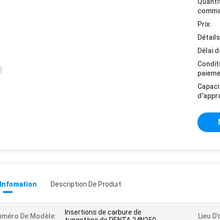
Quanti
comma
Prix:
Détail
Délai d
Condit
paieme
Capaci
d'appr
 Infomation
Description De Produit
Insertions de carbure de
uméro De Modèle:
Lieu D'