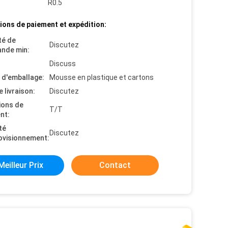
R0.5
ions de paiement et expédition:
té de
Discutez
nde min:
Discuss
s d'emballage:
Mousse en plastique et cartons
e livraison:
Discutez
ions de
T/T
nt:
té
Discutez
ovisionnement:
Meilleur Prix
Contact