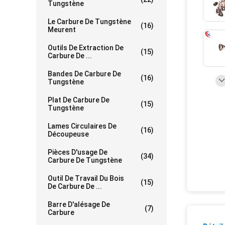
Tungstène
Le Carbure De Tungstène
(16)
Meurent
Outils De Extraction De
(15)
Carbure De ...
Bandes De Carbure De
(16)
Tungstène
Plat De Carbure De
(15)
Tungstène
Lames Circulaires De
(16)
Découpeuse
Pièces D'usage De
(34)
Carbure De Tungstène
Outil De Travail Du Bois
(15)
De Carbure De ...
Barre D'alésage De
(7)
Carbure