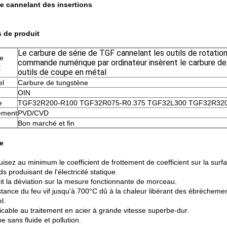
e cannelant des insertions
s de produit
Le carbure de série de TGF cannelant les outils de rotatio
e
commande numérique par ordinateur insèrent le carbure de
t
outils de coupe en métal
el
Carbure de tungstène
OIN
e
TGF32R200-R100 TGF32R075-R0.375 TGF32L300 TGF32R320
ement
PVD/CVD
Bon marché et fin
e
isez au minimum le coefficient de frottement de coefficient sur la surf
ds produisant de l'électricité statique.
uit la déviation sur la mesure fonctionnante de morceau.
istance du feu vif jusqu'à 700°C dû à la chaleur libérant des ébrècheme
l.
licable au traitement en acier à grande vitesse superbe-dur.
e sans fluide et pollution.