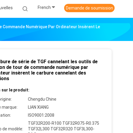
French
uvelles
Demande de soumission
 De Commande Numérique Par Ordinateur Insèrent Le
bure de série de TGF cannelant les outils de
ion de tour de commande numérique par
teur insèrent le carbure cannelant des
tions
 sur le produit:
rigine:
Chengdu Chine
 marque:
LIAN XIANG
cation:
ISO9001:2008
TGF32R200-R100 TGF32R075-R0.375
 de modèle:
TGF32L300 TGF32R320 TGF3L300-