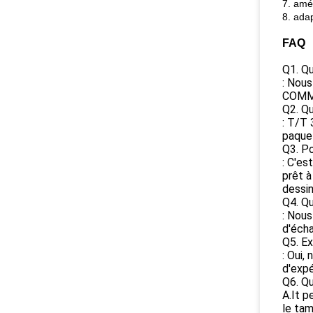
7. amél
8. adap
FAQ
Q1. Qu
: Nous
COMMEN
Q2. Qu
: T/T 
paquet
Q3. Po
: C'es
prêt à
dessin
Q4. Qu
: Nous
d'écha
Q5. Ex
: Oui,
d'expé
Q6. Qu
A.It p
le tam