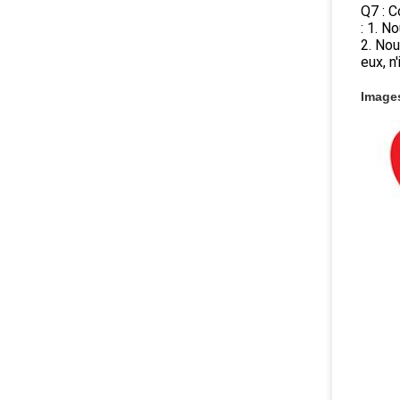
Q7 : C
: 1. N
2. Nou
eux, n
Images