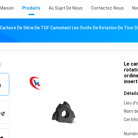
Maison
Produits
Au Sujet De Nous
Contactez-Nous
No
 Carbure De Série De TGF Cannelant Les Outils De Rotation De Tour
Le car
rotat
ordina
inser
Détails
Lieu d'o
Nom de
Certifi
Numéro