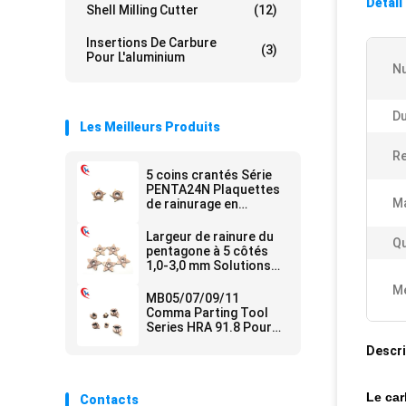
Détail
Shell Milling Cutter
(12)
Insertions De Carbure
(3)
Pour L'aluminium
N
Du
Les Meilleurs Produits
R
5 coins crantés Série
PENTA24N Plaquettes
Ma
de rainurage en
carbure à longue durée
de vie et à faible usure
Largeur de rainure du
Qu
pentagone à 5 côtés
1,0-3,0 mm Solutions
de traitement des
Me
arêtes de coupe
MB05/07/09/11
Plaquettes de
Comma Parting Tool
rainurage en carbure
Series HRA 91.8 Pour
plaquettes de
Descri
rainurage en carbure
pour machines CNC
Le car
Contacts