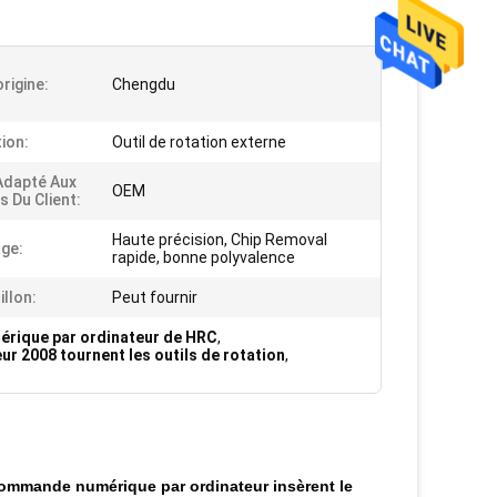
origine:
Chengdu
tion:
Outil de rotation externe
Adapté Aux
OEM
s Du Client:
Haute précision, Chip Removal
ge:
rapide, bonne polyvalence
illon:
Peut fournir
érique par ordinateur de HRC
,
r 2008 tournent les outils de rotation
,
 commande numérique par ordinateur insèrent le