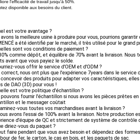
iore l'efficacité de travail jusqu'à 50%.
tez disponible aux besoins du client.
el est votre avantage ?
 avons la meilleure usine à produire pour vous, pourrions garantir 
CÉ a été identifié par le marché, il très utilisé pour le grand pr
elles sont vos conditions de paiement ?
30% comme dépôt, et équilibre de 70% avant la livraison. Nous 
s avant que vous payiez le solde.
urriez-vous offrir le service d'OEM et d'ODM ?
t correct, nous ont plus que l'expérience 7years dans le servic
 concevoir des produits pour adapter vos caractéristiques, elles 
s de DAO (3D) pour vous !
elle est votre politique d'échantillon ?
 pouvons fournir l'échantillon si nous avons les pièces prêtes en
ntillon et le messager coûtait
aminez-vous toutes vos marchandises avant la livraison ?
 nous avons l'essai de 100% avant la livraison. Notre production
rience d'équipe de QC et strictement de système de contrôle d
e diriez-vous du paquet ?
eut faire pendant que vous avez besoin et dépendez des formes
bour de fer, le carton, le cas en bois, et les paquets de sac.