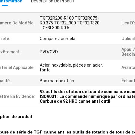
 Infomation
Description De Produit
TGF32R200-R100 TGF32R075-
uméro De Modèle:
R0.375 TGF32L300 TGF32R320
Lieu D'
TGF3L300-R0.5
reté:
Comparez au-delà
Utilisa
Appui 
evêtement:
PVD/CVD
Besoin
Acier inoxydable, pièces en acier,
tériel Applicable:
Avanta
fonte
alité:
Bon marché et fin
Échant
92 outils de rotation de tour de commande num
ttre En Évidence:
ISO9001 : La commande numérique par ordinateu
Carbure de 92 HRC cannelant l'outil
ption de produit
bure de série de TGF cannelant les outils de rotation de tour de