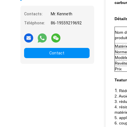
carbur
Contacts:
Mr. Kenneth
Détail
Téléphone:
86-19559219692
Nom d
produi
Matéri
Norme
Contact
Modèl
Revêt
Prix
Teatur
1.
Rédu
2. Avoi
3. réd
4. rés
matérie
5. app
6. coup