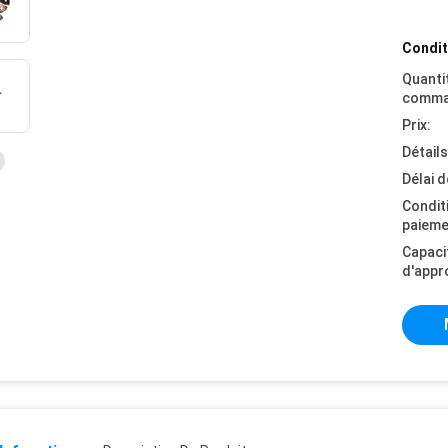
Condit
Quanti
comma
Prix:
Détail
Délai d
Condit
paieme
Capaci
d'appr