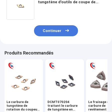
tungstène d'outils de coupe de
fente en métal d'acier inoxydable
d'outil de fente d'OEM TBPA60FR00
Continuer
Produits Recommandés
Le carbure de
DCMT070204
Le fraisage de
tungstène de
traitant le carbure
carbure de
rotation du coupeur
de tungstène en
revêtement de