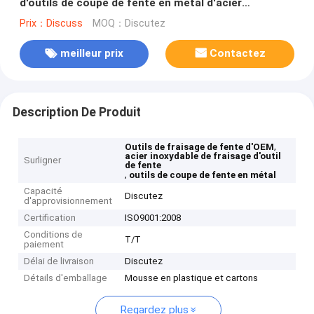
d'outils de coupe de fente en métal d'acier
inoxydable d'outil de fente d'OEM TBPA60FR00
Prix：Discuss
MOQ：Discutez
meilleur prix
Contactez
Description De Produit
,
Outils de fraisage de fente d'OEM
acier inoxydable de fraisage d'outil
Surligner
de fente
,
outils de coupe de fente en métal
Capacité
Discutez
d'approvisionnement
Certification
ISO9001:2008
Conditions de
T/T
paiement
Délai de livraison
Discutez
Détails d'emballage
Mousse en plastique et cartons
Regardez plus